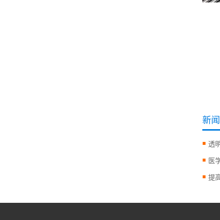
新闻
透
医
提