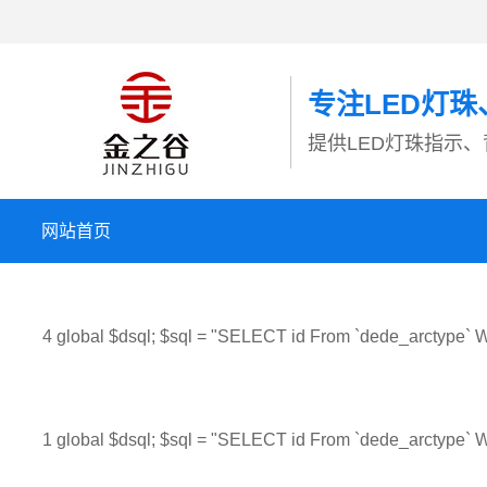
专注LED灯
提供LED灯珠指示
网站首页
4 global $dsql; $sql = "SELECT id From `dede_arctype` W
1 global $dsql; $sql = "SELECT id From `dede_arctype` W